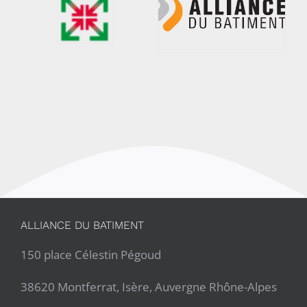
ALLIANCE DU BATIMENT
150 place Célestin Pégoud
38620 Montferrat, Isère, Auvergne Rhône-Alpes