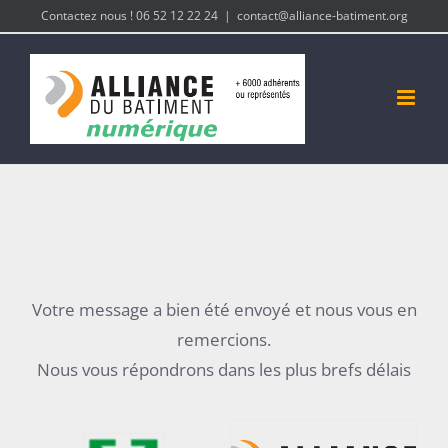
Passer
Contactez nous ! 06 52 12 22 24
|
contact@alliance-batiment.org
au
contenu
Votre message a bien été envoyé et nous vous en
remercions.
Nous vous répondrons dans les plus brefs délais