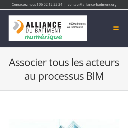
Passer
Contactez nous ! 06 52 12 22 24
|
contact@alliance-batiment.org
au
contenu
Associer tous les acteurs
au processus BIM
Voir