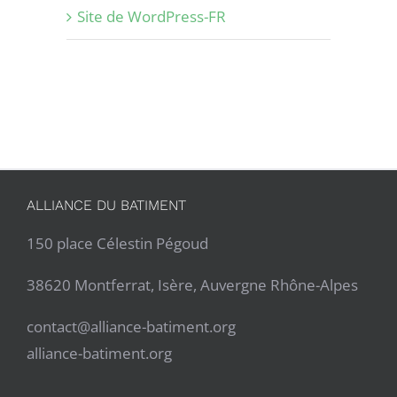
Site de WordPress-FR
ALLIANCE DU BATIMENT
150 place Célestin Pégoud
38620 Montferrat, Isère, Auvergne Rhône-Alpes
contact@alliance-batiment.org
alliance-batiment.org