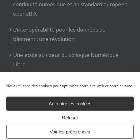
continuité numérique et au standard européen
opendthX
L’interopérabilité pour les données du
bâtiment : une révolution
Une école au coeur du colloque Numérique
Libre
Numérique libre – construire les territoires, le
Nous utilisons des cookies pour optimiser notre site web et notre service.
21 Nov 2025
Accepter les cookies
Refuser
Voir les préférences
Marque déposée ALLIANCE DU BATIMENT 2021