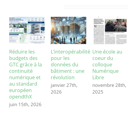
Articles similaires
Réduire les
L’interopérabilité
Une école au
N
budgets des
pour les
coeur du
l
GTC grâce à la
données du
colloque
c
continuité
bâtiment : une
Numérique
t
numérique et
révolution
Libre
2
au standard
janvier 27th,
novembre 28th,
j
européen
2026
2025
2
opendthX
juin 15th, 2026