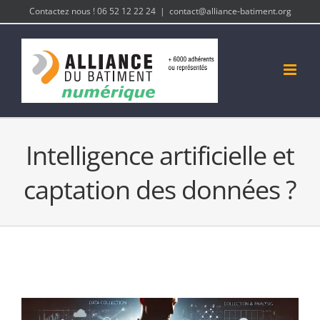
Passer
Contactez nous ! 06 52 12 22 24
|
contact@alliance-batiment.org
au
contenu
Intelligence artificielle et
captation des données ?
Voir