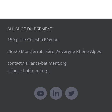
ALLIANCE DU BATIMENT
150 place Célestin Pégoud
38620 Montferrat, Isère, Auvergne Rhône-Alpes
contact@alliance-batiment.org
alliance-batiment.org