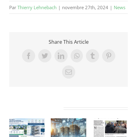
Par
Thierry Lehnebach
|
novembre 27th, 2024
|
News
Share This Article
Facebook
Twitter
LinkedIn
WhatsApp
Tumblr
Pinterest
Email
Articles similaires