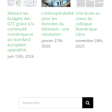
Réduire les
L’interopérabilité
Une école au
N
budgets des
pour les
coeur du
l
GTC grâce à la
données du
colloque
c
continuité
bâtiment : une
Numérique
t
numérique et
révolution
Libre
2
au standard
janvier 27th,
novembre 28th,
j
européen
2026
2025
2
opendthX
juin 15th, 2026
Rechercher: